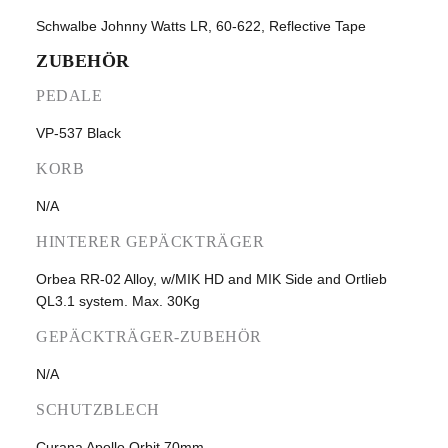
Schwalbe Johnny Watts LR, 60-622, Reflective Tape
ZUBEHÖR
PEDALE
VP-537 Black
KORB
N/A
HINTERER GEPÄCKTRÄGER
Orbea RR-02 Alloy, w/MIK HD and MIK Side and Ortlieb
QL3.1 system. Max. 30Kg
GEPÄCKTRÄGER-ZUBEHÖR
N/A
SCHUTZBLECH
Curana Apollo Orbit 70mm