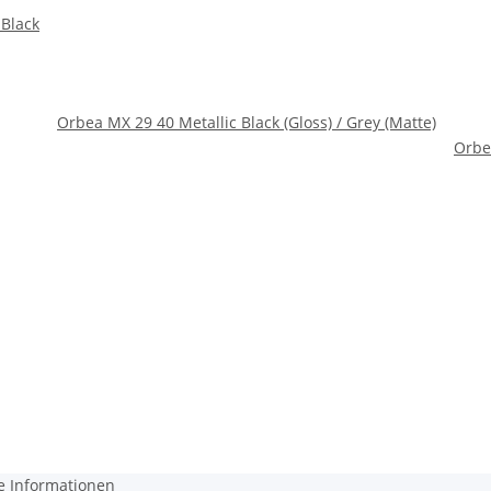
 Black
Orbea MX 29 40 Metallic Black (Gloss) / Grey (Matte)
Orbe
e Informationen