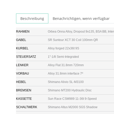
Beschreibung
Benachrichtigen, wenn verfügbar
RAHMEN
Orbea Onna Alloy, Dropout 9x135, BSA BB, Inter
GABEL
SR Suntour XCT 30 Coil 100mm QR
KURBEL
Alloy forged 22x36t 9S
STEUERSATZ
1"-1/8 Semi-Integrated
LENKER
Alloy Flat 31.8mm 720mm
VORBAU
Alloy 31.8mm interface 7º
HEBEL
Shimano Alivio SL-M3100
BREMSEN
Shimano MT200 Hydraulic Disc
KASSETTE
Sun Race CSM989 11-36t 9-Speed
SCHALTWERK
Shimano Altus M2000 SGS Shadow